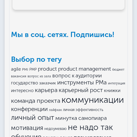
Мы в соц. сетях. Подпишись!
Выбор по тегу
product management
product
agile
PMI
PMP
бюджет
вопрос к аудитории
вакансия
вопрос из зала
инструменты РМа
государство
заказчик
интеграция
карьера
карьерный рост
книжки
интересно
коммуникации
команда проекта
конференции
личная эффективность
лайфхак
личный опыт
минутка самопиара
не надо так
мотивация
недоумеваю
обучение