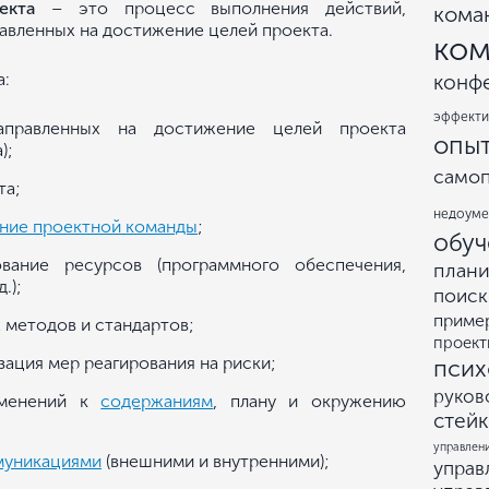
екта
– это процесс выполнения действий,
кома
равленных на достижение целей проекта.
ком
а:
конф
эффекти
аправленных на достижение целей проекта
опы
);
само
та;
недоум
ение проектной команды
;
обуч
вание ресурсов (программного обеспечения,
план
.);
поиск
приме
 методов и стандартов;
проект
зация мер реагирования на риски;
псих
руков
зменений к
содержаниям
, плану и окружению
стей
управлен
муникациями
(внешними и внутренними);
управ