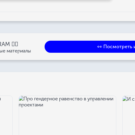
M 👉🏻
👀 Посмотреть 
ные материалы