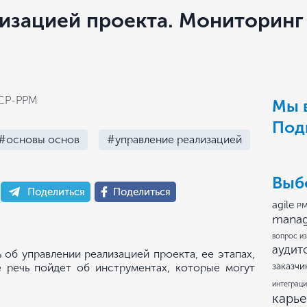
изацией проекта. Мониторинг 
ICP-PPM
Мы в
Под
#основы основ
#управление реализацией
Выб
Поделиться
Поделиться
agile
PM
mana
вопрос из
аудит
ь об управлении реализацией проекта, ее этапах,
заказчи
е речь пойдет об инструментах, которые могут
интеграци
карь