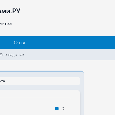
ами.РУ
учиться
О нас
#не надо так
кта
0