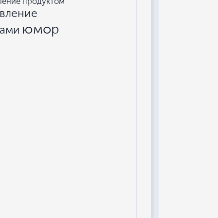
ление продуктом
авление
юмор
ками