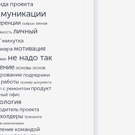
нда проекта
муникации
еренции
личная
лайфхак
личный
вность
т
минутка
мотивация
пиара
не надо так
еваю
ение
основы основ
ирование
подрядчики
 работы
пример документа
продукт
р с ремонтом
ный офис
ология
одитель проекта
кхолдеры
тренинги
ие изменениями
ление командой