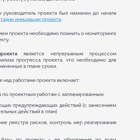
ы руководитель проекта был назначен до начала
стадии инициации проекта
.
нием проекта необходимо помнить о мониторинге
кту.
роекта
является непрерывным процессом
нализа прогресса проекта, что необходимо для
наченные в плане сроки.
 над работами проекта включает:
а по проектным работам с запланированным
ующих предупреждающих действий (с занесением
ельных действий в план)
ние реестра рисков, контроль мер реагирования
 базы по проекту – ее обновление по всем