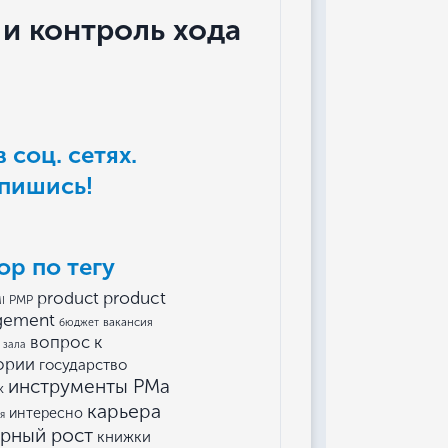
и контроль хода
 соц. сетях.
пишись!
ор по тегу
product
product
I
PMP
gement
вакансия
бюджет
вопрос к
 зала
ории
государство
инструменты РМа
к
карьера
интересно
я
ерный рост
книжки