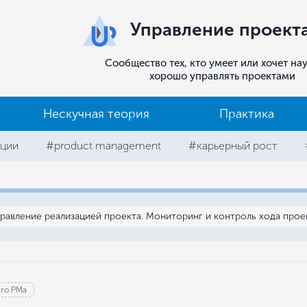
Управление проект
Сообщество тех, кто умеет или хочет на
хорошо управлять проектами
Нескучная теория
Практика
ции
#product management
#карьерный рост
равление реализацией проекта. Мониторинг и контроль хода прое
его РМа