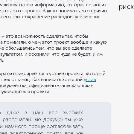
рмализовать всю информацию, которая позволит
рис
елать, этот проект. Важно понимать, что причин
сего три: сокращение расходов, увеличение
 – это возможность сделать так, чтобы
 понимали, о чем этот проект вообще и какую
 не обольщались тем, что вы все сделаете
ультатом, и осознали, что чуда не будет, и им
ь.
ратко фиксируется в уставе проекта, который
трех страниц. Как написать хороший
устав
м документом, официально «запускающим»
руководителя проекта.
ю даже в наш век высоких
а распечатанные документы уже
 и намного проще согласовывать
ез электронную почту, все же