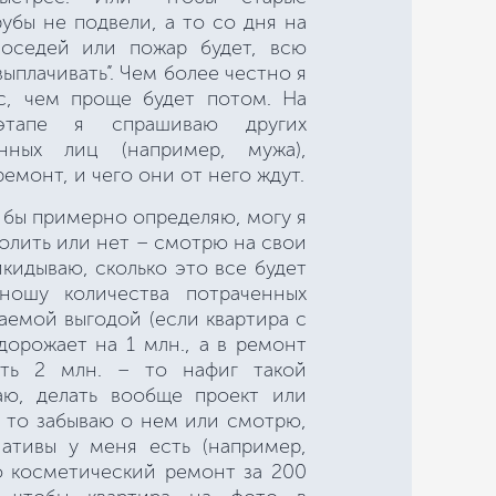
рубы не подвели, а то со дня на
соседей или пожар будет, всю
ыплачивать”. Чем более честно я
с, чем проще будет потом. На
тапе я спрашиваю других
анных лиц (например, мужа),
ремонт, и чего они от него ждут.
я бы примерно определяю, могу я
волить или нет – смотрю на свои
икидываю, сколько это все будет
тношу количества потраченных
чаемой выгодой (если квартира с
орожает на 1 млн., а в ремонт
ть 2 млн. – то нафиг такой
аю, делать вообще проект или
т, то забываю о нем или смотрю,
нативы у меня есть (например,
о косметический ремонт за 200