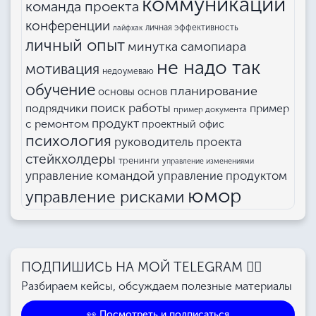
коммуникации
команда проекта
конференции
личная эффективность
лайфхак
личный опыт
минутка самопиара
не надо так
мотивация
недоумеваю
обучение
планирование
основы основ
поиск работы
подрядчики
пример
пример документа
продукт
с ремонтом
проектный офис
психология
руководитель проекта
стейкхолдеры
тренинги
управление изменениями
управление командой
управление продуктом
юмор
управление рисками
ПОДПИШИСЬ НА МОЙ TELEGRAM 👉🏻
Разбираем кейсы, обсуждаем полезные материалы
👀 Посмотреть и подписаться