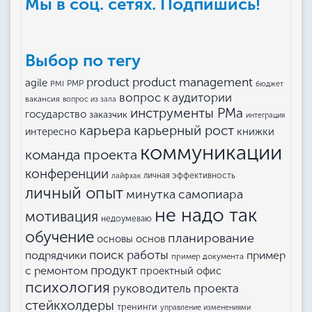
Мы в соц. сетях. Подпишись!
Выбор по тегу
product management
product
agile
PMI
PMP
бюджет
вопрос к аудитории
вакансия
вопрос из зала
инструменты РМа
государство
заказчик
интеграция
карьера
карьерный рост
книжки
интересно
коммуникации
команда проекта
конференции
личная эффективность
лайфхак
личный опыт
минутка самопиара
не надо так
мотивация
недоумеваю
обучение
планирование
основы основ
поиск работы
подрядчики
пример
пример документа
продукт
с ремонтом
проектный офис
психология
руководитель проекта
стейкхолдеры
тренинги
управление изменениями