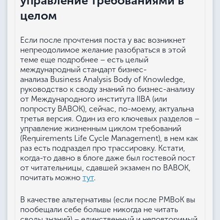
управление требованиями в
целом
Если после прочтения поста у вас возникнет
непреодолимое желание разобраться в этой
теме еще подробнее – есть целый
международный стандарт бизнес-
анализа Business Analysis Body of Knowledge,
руководство к своду знаний по бизнес-анализу
от Международного института IIBA (или
попросту BABOK), сейчас, по-моему, актуальна
третья версия. Один из его ключевых разделов –
управление жизненным циклом требований
(Requirements Life Cycle Management), в нем как
раз есть подраздел про трассировку. Кстати,
когда-то давно в блоге даже был гостевой пост
от читательницы, сдавшей экзамен по BABOK,
почитать можно
тут
.
В качестве альтернативы (если после PMBoK вы
пообещали себе больше никогда не читать
своды знаний) – единственный и неповторимый