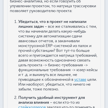
бизнес-аналитика, но если говорить об
управлении проектом, то матрица трассировки
позволяет руководителю проекта:
Убедиться, что в проект не напихали
лишних задач
– все же сталкивались с тем,
что вы начинали делать какую-нибудь
системку для автоматизации сдачи
авансовых отчетов, а заканчивали
монструозной ERP-системой из палок и
прочей субстанции? Вот тут-то больше
всего и пригождается матрица требований,
давая возможность однозначно связать
цель проекта -> бизнес-требования ->
функциональные требования -> юзер кейсы
и т .д. и выкинуть все лишнее, не
приводящее к обозначенной в
уставе
цели.
Или наоборот, убедиться, что ничего не
забыли, тоже полезно.
Получить удобный инструмент для
анализа влияния
– если кто-то из
стейкхолдеров
захотел что-то поменять в