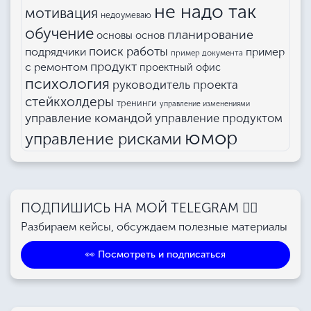
не надо так
мотивация
недоумеваю
обучение
планирование
основы основ
поиск работы
подрядчики
пример
пример документа
продукт
с ремонтом
проектный офис
психология
руководитель проекта
стейкхолдеры
тренинги
управление изменениями
управление командой
управление продуктом
юмор
управление рисками
ПОДПИШИСЬ НА МОЙ TELEGRAM 👉🏻
Разбираем кейсы, обсуждаем полезные материалы
👀 Посмотреть и подписаться