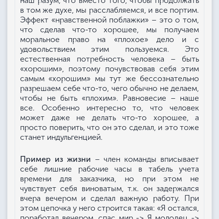
наш разум, что вместо того, чтобы продолжать
в том же духе, мы расслабляемся, и все портим.
Эффект «нравственной поблажки» – это о том,
что сделав что-то хорошее, мы получаем
моральное право на «плохое» дело и с
удовольствием этим пользуемся. Это
естественная потребность человека – быть
«хорошим», поэтому почувствовав себя этим
самым «хорошим» мы тут же бессознательно
разрешаем себе что-то, чего обычно не делаем,
чтобы не быть «плохим». Равновесие – наше
все. Особенно интересно то, что человек
может даже не делать что-то хорошее, а
просто поверить, что он это сделал, и это тоже
станет индульгенцией.
Пример из жизни
– член команды вписывает
себе лишние рабочие часы в табель учета
времени для заказчика, но при этом не
чувствует себя виноватым, т.к. он задержался
вчера вечером и сделал важную работу. При
этом цепочка у него строится такая: «Я остался,
поработал вечером, спас мир -> Я молодец ->