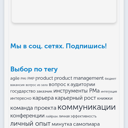
Мы в соц. сетях. Подпишись!
Выбор по тегу
product management
product
agile
PMI
PMP
бюджет
вопрос к аудитории
вакансия
вопрос из зала
инструменты РМа
государство
заказчик
интеграция
карьера
карьерный рост
книжки
интересно
коммуникации
команда проекта
конференции
личная эффективность
лайфхак
личный опыт
минутка самопиара