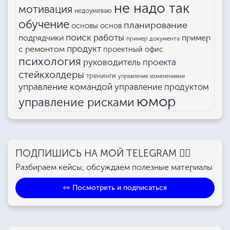
не надо так
мотивация
недоумеваю
обучение
планирование
основы основ
поиск работы
подрядчики
пример
пример документа
продукт
с ремонтом
проектный офис
психология
руководитель проекта
стейкхолдеры
тренинги
управление изменениями
управление командой
управление продуктом
юмор
управление рисками
ПОДПИШИСЬ НА МОЙ TELEGRAM 👉🏻
Разбираем кейсы, обсуждаем полезные материалы
👀 Посмотреть и подписаться