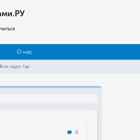
ами.РУ
учиться
О нас
#не надо так
6