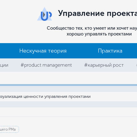
Управление проект
Сообщество тех, кто умеет или хочет на
хорошо управлять проектами
Нескучная теория
Практика
ции
#product management
#карьерный рост
зуализация ценности управления проектами
щего РМа