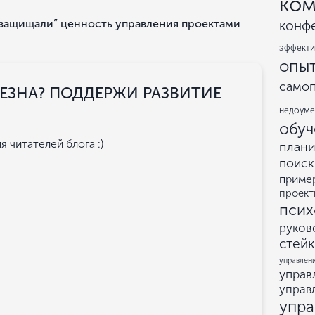
ком
 “защищали” ценность управления проектами
конф
эффекти
опы
само
ЗНА? ПОДДЕРЖИ РАЗВИТИЕ
недоум
обуч
 читателей блога :)
план
поиск
приме
проект
псих
руков
стей
управлен
управ
управ
упр