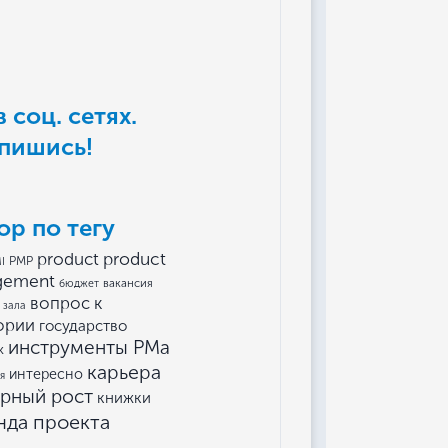
 соц. сетях.
пишись!
ор по тегу
product
product
I
PMP
gement
вакансия
бюджет
вопрос к
 зала
ории
государство
инструменты РМа
к
карьера
интересно
я
ерный рост
книжки
нда проекта