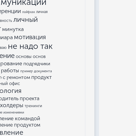
муникации
еренции
личная
лайфхак
личный
вность
т
минутка
мотивация
пиара
не надо так
еваю
ение
основы основ
ирование
подрядчики
 работы
пример документа
продукт
р с ремонтом
ный офис
ология
одитель проекта
кхолдеры
тренинги
ие изменениями
ление командой
ление продуктом
авление