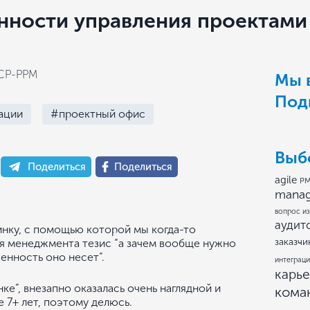
нности управления проектами
ICP-PPM
Мы в
Под
ации
#проектный офис
Выб
Поделиться
Поделиться
agile
PM
mana
вопрос из
аудит
тинку, с помощью которой мы когда-то
заказчи
ля менеджмента тезис “а зачем вообще нужно
енность оно несет”.
интеграци
карь
ке”, внезапно оказалась очень наглядной и
кома
е 7+ лет, поэтому делюсь.