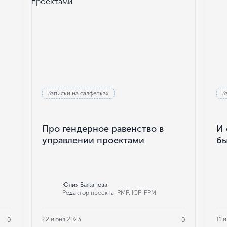
Записки на салфетках
З
Про гендерное равенство в
И 
управлении проектами
бы
Юлия Бажанова
Редактор проекта, РМР, ICP-PPM
22 июня 2023
11 
0
0