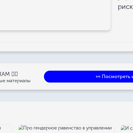
рис
M 👉🏻
👀 Посмотреть 
ные материалы