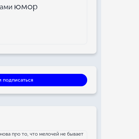
юмор
ками
и подписаться