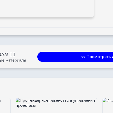
M 👉🏻
👀 Посмотреть 
ные материалы