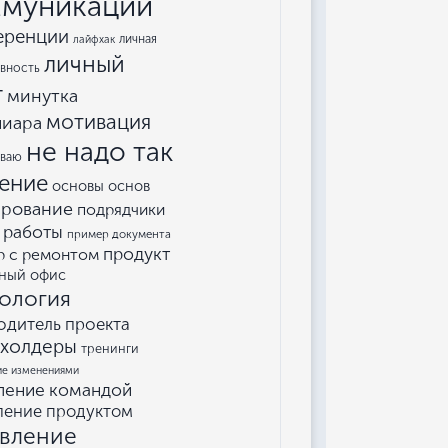
муникации
еренции
личная
лайфхак
личный
вность
т
минутка
мотивация
пиара
не надо так
еваю
ение
основы основ
ирование
подрядчики
 работы
пример документа
продукт
р с ремонтом
ный офис
ология
одитель проекта
кхолдеры
тренинги
ие изменениями
ление командой
ление продуктом
авление