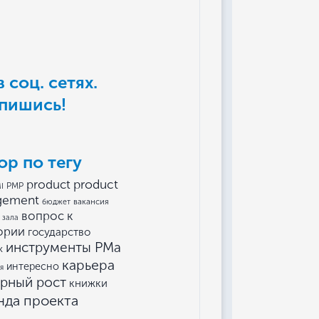
 соц. сетях.
пишись!
ор по тегу
product
product
I
PMP
gement
вакансия
бюджет
вопрос к
 зала
ории
государство
инструменты РМа
к
карьера
интересно
я
ерный рост
книжки
нда проекта