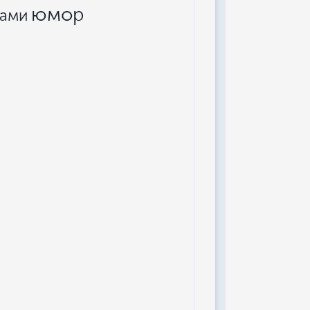
юмор
ками