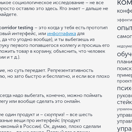
ком
нькое социологическое исследование – не все
просто оставлю это здесь. Кто знает – дальше не
конф
найдете.
эффекти
опы
corridor testing
– это когда у тебя есть прототип
товый интерфейс, или
инфографика
для
само
да что угодно вообще), и ты выбегаешь из
 руку первого попавшегося коллегу и просишь его
недоум
ожить товар в корзину, объяснить, что человек
обуч
 и т д.).
план
поиск
ие, но суть передает. Репрезентативность
приме
лю, но зато быстро и бесплатно, и если все плохо
проект
псих
всегда надо выбегать, конечно, можно поймать
руков
егу или вообще сделать это онлайн.
стей
управлен
оре один продукт и – сюрприз! – все шесть
управ
азные вещи про интерфейс (продукт
управ
накомый в России). Ок, думаю, плохо сделали
упр