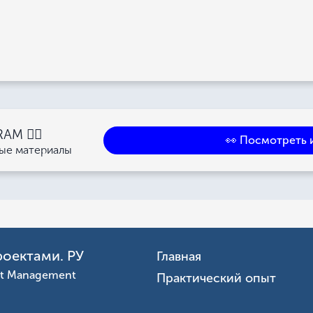
M 👉🏻
👀 Посмотреть 
ные материалы
роектами. РУ
Главная
ct Management
Практический опыт