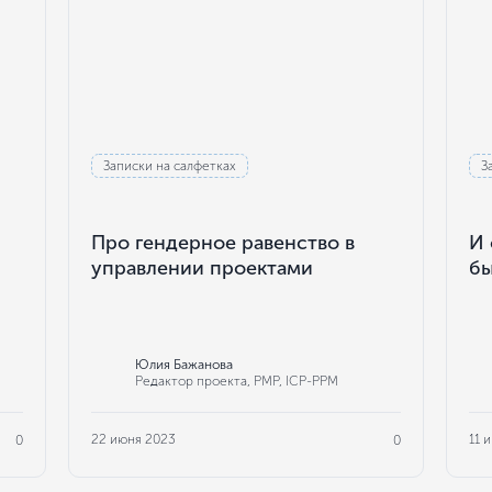
Записки на салфетках
З
Про гендерное равенство в
И 
управлении проектами
бы
Юлия Бажанова
Редактор проекта, РМР, ICP-PPM
22 июня 2023
11 
0
0