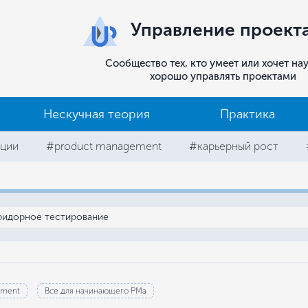
Управление проект
Сообщество тех, кто умеет или хочет на
хорошо управлять проектами
Нескучная теория
Практика
ции
#product management
#карьерный рост
ридорное тестирование
ement
Все для начинающего РМа