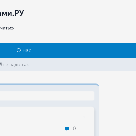
ами.РУ
учиться
О нас
#не надо так
0