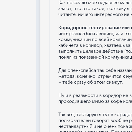
Как показало мое недавнее мале
знают, что это такое, поэтому я 
читайте, ничего интересного не 
Коридорное тестирование
или
интерфейса (или лендинг, или го
коммуникации по всей компании, 
кабинета в коридор, хватаешь за
выполнить целевое действие (пол
понял из показанной коммуникации
Для опен-спейса так себе назван
метода, конечно, стремится к ну
– тебе сразу об этом скажут.
Ну и в реальности в коридор не 
проходившего мимо за кофе колл
Так вот, тестирую я тут в корид
пользователей говорят вообще р
нестандартный и не очень пока з