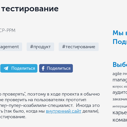
 тестирование
ICP-PPM
Мы в
Под
nagement
#продукт
#тестирование
Выб
Поделиться
Поделиться
agile
PM
mana
вопрос из
аудит
но проверять”, поэтому в ходе проекта я обычно
заказчи
 не проверить на пользователях прототип
упер-пупер-юзабилили-специалист. Иногда это
интеграци
ь (так было, когда мы
внутренний сайт
делали),
карь
естирование.
кома