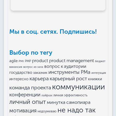
Мы в соц. сетях. Подпишись!
Выбор по тегу
product management
product
agile
PMI
PMP
бюджет
вопрос к аудитории
вакансия
вопрос из зала
инструменты РМа
государство
заказчик
интеграция
карьера
карьерный рост
книжки
интересно
коммуникации
команда проекта
конференции
личная эффективность
лайфхак
личный опыт
минутка самопиара
не надо так
мотивация
недоумеваю