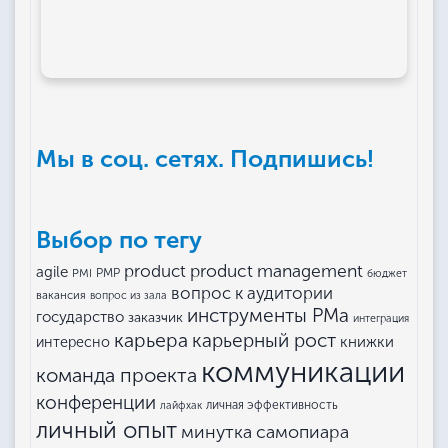
Мы в соц. сетях. Подпишись!
Выбор по тегу
product management
product
agile
PMI
PMP
бюджет
вопрос к аудитории
вакансия
вопрос из зала
инструменты РМа
государство
заказчик
интеграция
карьера
карьерный рост
книжки
интересно
коммуникации
команда проекта
конференции
личная эффективность
лайфхак
личный опыт
минутка самопиара