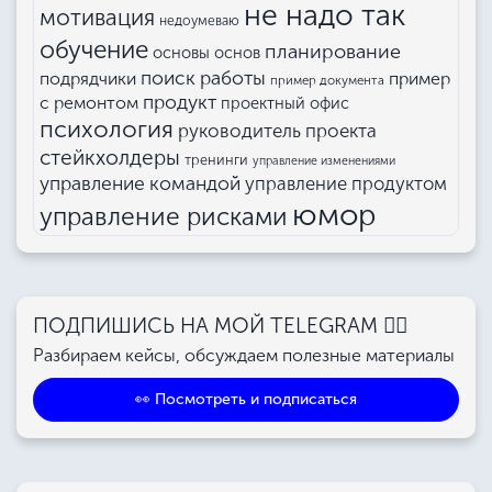
не надо так
мотивация
недоумеваю
обучение
планирование
основы основ
поиск работы
подрядчики
пример
пример документа
продукт
с ремонтом
проектный офис
психология
руководитель проекта
стейкхолдеры
тренинги
управление изменениями
управление командой
управление продуктом
юмор
управление рисками
ПОДПИШИСЬ НА МОЙ TELEGRAM 👉🏻
Разбираем кейсы, обсуждаем полезные материалы
👀 Посмотреть и подписаться