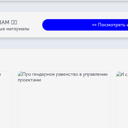
M 👉🏻
👀 Посмотреть 
ные материалы