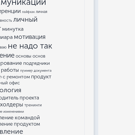
муникации
еренции
личная
лайфхак
личный
вность
т
минутка
мотивация
пиара
не надо так
еваю
ение
основы основ
ирование
подрядчики
 работы
пример документа
продукт
р с ремонтом
ный офис
ология
одитель проекта
кхолдеры
тренинги
ие изменениями
ление командой
ление продуктом
авление