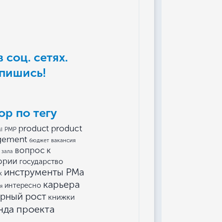
 соц. сетях.
пишись!
ор по тегу
product
product
I
PMP
gement
вакансия
бюджет
вопрос к
 зала
ории
государство
инструменты РМа
к
карьера
интересно
я
ерный рост
книжки
нда проекта