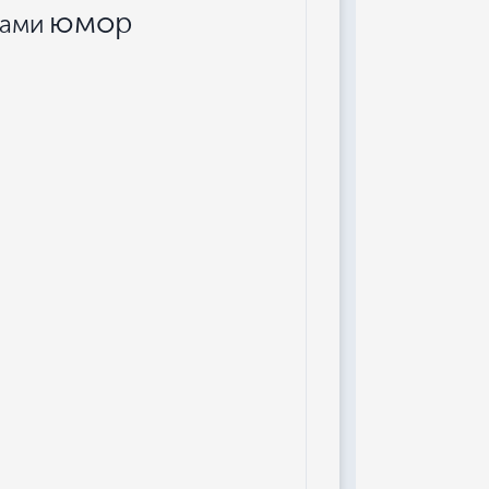
юмор
ками