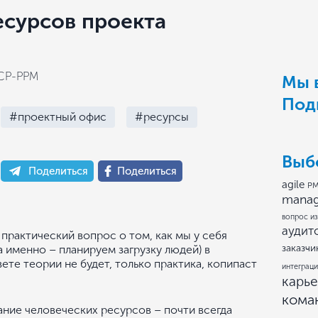
есурсов проекта
ICP-PPM
Мы в
Под
#проектный офис
#ресурсы
Выб
Поделиться
Поделиться
agile
PM
mana
вопрос из
аудит
 практический вопрос о том, как мы у себя
заказчи
 именно – планируем загрузку людей) в
те теории не будет, только практика, копипаст
интеграци
карь
кома
ние человеческих ресурсов – почти всегда