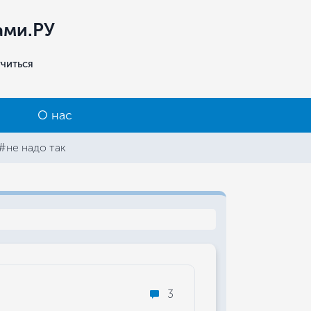
ами.РУ
учиться
О нас
#не надо так
3