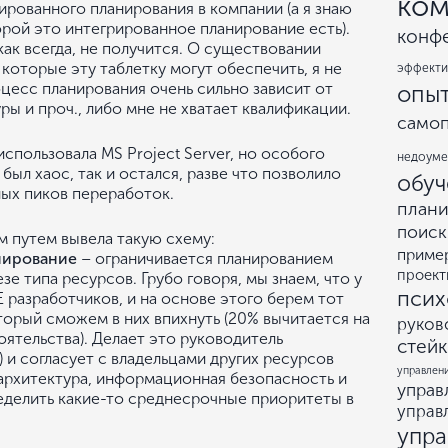
ком
ированного планирования в компании (а я знаю
орой это интегрированное планирование есть).
конф
ак всегда, не получится. О существовании
которые эту таблетку могут обеспечить, я не
эффекти
оцесс планирования очень сильно зависит от
опы
ы и проч., либо мне не хватает квалификации.
само
спользовала MS Project Server, но особого
недоум
 был хаос, так и остался, разве что позволило
обуч
ных пиков переработок.
план
поиск
 путем вывела такую схему:
приме
нирование
– ограничивается планированием
проект
е типа ресурсов. Грубо говоря, мы знаем, что у
псих
E разработчиков, и на основе этого берем тот
орый сможем в них впихнуть (20% вычитается на
руков
ятельства). Делает это руководитель
стей
) и согласует с владельцами других ресурсов
управлен
(архитектура, информационная безопасность и
управ
ределить какие-то среднесрочные приоритеты в
управ
упр