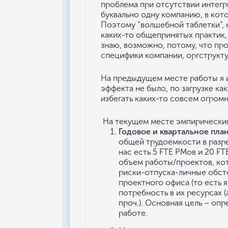
проблема при отсутствии интегр
буквально одну компанию, в кот
Поэтому “волшебной таблетки”, к
каких-то общепринятых практик, 
знаю, возможно, потому, что пр
специфики компании, оргструктур
На предыдущем месте работы я и
эффекта не было, по загрузке как
избегать каких-то совсем огром
На текущем месте эмпирическим
Годовое и квартальное пла
общей трудоемкости в разрез
нас есть 5 FTE РМов и 20 FT
объем работы/проектов, кот
риски-отпуска-личные обсто
проектного офиса (то есть я
потребность в их ресурсах 
проч.). Основная цель – оп
работе.