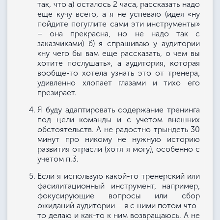
так, что а) осталось 2 часа, рассказать надо
еще кучу всего, а я не успеваю (идея «ну
пойдите погуглите сами эти инструменты»
– она прекрасна, но не надо так с
заказчиками) б) я спрашиваю у аудитории
«ну чего бы вам еще рассказать, о чем вы
хотите послушать», а аудитория, которая
вообще-то хотела узнать это от тренера,
удивленно хлопает глазами и тихо его
презирает.
Я буду адаптировать содержание тренинга
под цели команды и с учетом внешних
обстоятельств. А не радостно трындеть 30
минут про никому не нужную историю
развития отрасли (хотя я могу), особенно с
учетом п.3.
Если я использую какой-то тренерский или
фасилитационный инструмент, например,
фокусирующие вопросы или сбор
ожиданий аудитории – я с ними потом что-
то делаю и как-то к ним возвращаюсь. А не