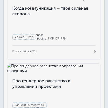
Когда коммуникация – твоя сильная
сторона
Юлия Бажанова
Из жизни РМа
Редактор проекта, РМР, ICP-PPM
03 сентября 2023
0
Про гендерное равенство в
управлении проектами
Записки на салфетках
Юлия Бажанова