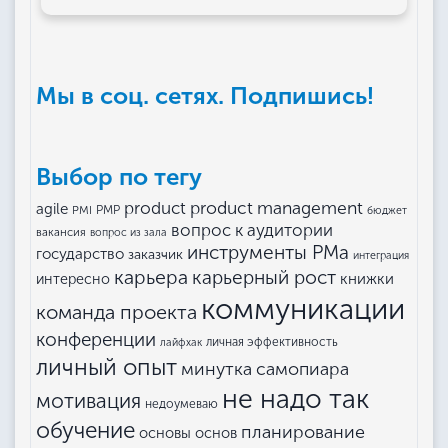
Мы в соц. сетях. Подпишись!
Выбор по тегу
product management
product
agile
PMI
PMP
бюджет
вопрос к аудитории
вакансия
вопрос из зала
инструменты РМа
государство
заказчик
интеграция
карьера
карьерный рост
книжки
интересно
коммуникации
команда проекта
конференции
личная эффективность
лайфхак
личный опыт
минутка самопиара
не надо так
мотивация
недоумеваю
обучение
планирование
основы основ