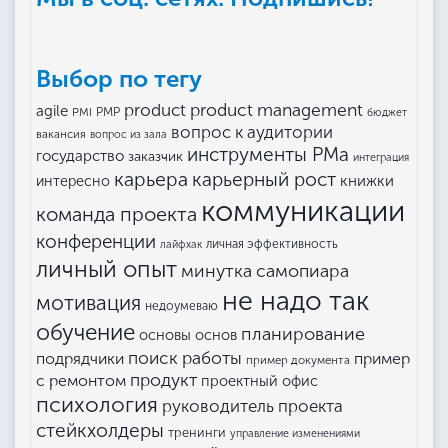
Выбор по тегу
product management
product
agile
PMI
PMP
бюджет
вопрос к аудитории
вакансия
вопрос из зала
инструменты РМа
государство
заказчик
интеграция
карьера
карьерный рост
книжки
интересно
коммуникации
команда проекта
конференции
личная эффективность
лайфхак
личный опыт
минутка самопиара
не надо так
мотивация
недоумеваю
обучение
планирование
основы основ
поиск работы
подрядчики
пример
пример документа
продукт
с ремонтом
проектный офис
психология
руководитель проекта
стейкхолдеры
тренинги
управление изменениями