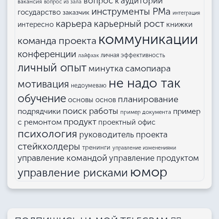
вопрос к аудитории
вакансия
вопрос из зала
инструменты РМа
государство
заказчик
интеграция
карьера
карьерный рост
книжки
интересно
коммуникации
команда проекта
конференции
личная эффективность
лайфхак
личный опыт
минутка самопиара
не надо так
мотивация
недоумеваю
обучение
планирование
основы основ
поиск работы
подрядчики
пример
пример документа
продукт
с ремонтом
проектный офис
психология
руководитель проекта
стейкхолдеры
тренинги
управление изменениями
управление командой
управление продуктом
юмор
управление рисками