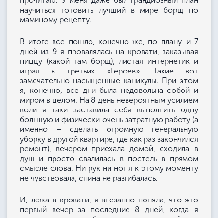
прочитаю. У меня даже был грандиозный план
научиться готовить лучший в мире борщ по
маминому рецепту.
В итоге все пошло, конечно же, по плану, и 7
дней из 9 я провалялась на кровати, заказывая
пиццу (какой там борщ), листая интернетик и
играя в третьих «Героев». Такие вот
замечательно насыщенные каникулы. При этом
я, конечно, все дни была недовольна собой и
миром в целом. На 8 день невероятным усилием
воли я таки заставила себя выполнить одну
большую и физически очень затратную работу (а
именно – сделать огромную генеральную
уборку в другой квартире, где как раз закончился
ремонт), вечером приехала домой, сходила в
душ и просто свалилась в постель в прямом
смысле слова. Ни рук ни ног я к этому моменту
не чувствовала, спина не разгибалась.
И, лежа в кровати, я внезапно поняла, что это
первый вечер за последние 8 дней, когда я