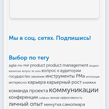
Мы в соц. сетях. Подпишись!
Выбор по тегу
product management
product
agile
PMI
PMP
бюджет
вопрос к аудитории
вакансия
вопрос из зала
инструменты РМа
государство
заказчик
интеграция
карьера
карьерный рост
книжки
интересно
коммуникации
команда проекта
конференции
личная эффективность
лайфхак
личный опыт
минутка самопиара