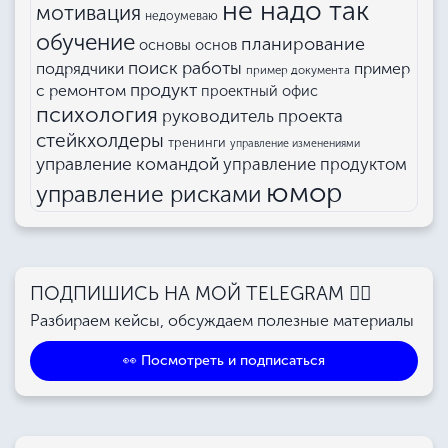
не надо так
мотивация
недоумеваю
обучение
планирование
основы основ
поиск работы
подрядчики
пример
пример документа
продукт
с ремонтом
проектный офис
психология
руководитель проекта
стейкхолдеры
тренинги
управление изменениями
управление командой
управление продуктом
юмор
управление рисками
ПОДПИШИСЬ НА МОЙ TELEGRAM 👉🏻
Разбираем кейсы, обсуждаем полезные материалы
👀 Посмотреть и подписаться