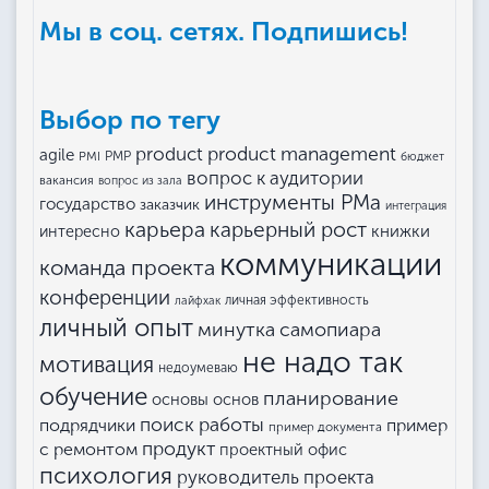
Мы в соц. сетях. Подпишись!
Выбор по тегу
product management
product
agile
PMI
PMP
бюджет
вопрос к аудитории
вакансия
вопрос из зала
инструменты РМа
государство
заказчик
интеграция
карьера
карьерный рост
книжки
интересно
коммуникации
команда проекта
конференции
личная эффективность
лайфхак
личный опыт
минутка самопиара
не надо так
мотивация
недоумеваю
обучение
планирование
основы основ
поиск работы
подрядчики
пример
пример документа
продукт
с ремонтом
проектный офис
психология
руководитель проекта