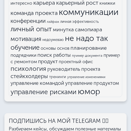
карьера
карьерный рост
книжки
интересно
коммуникации
команда проекта
конференции
личная эффективность
лайфхак
личный опыт
минутка самопиара
не надо так
мотивация
недоумеваю
обучение
планирование
основы основ
поиск работы
подрядчики
пример
пример документа
продукт
с ремонтом
проектный офис
психология
руководитель проекта
стейкхолдеры
тренинги
управление изменениями
управление командой
управление продуктом
юмор
управление рисками
ПОДПИШИСЬ НА МОЙ TELEGRAM 👉🏻
Разбираем кейсы, обсуждаем полезные материалы