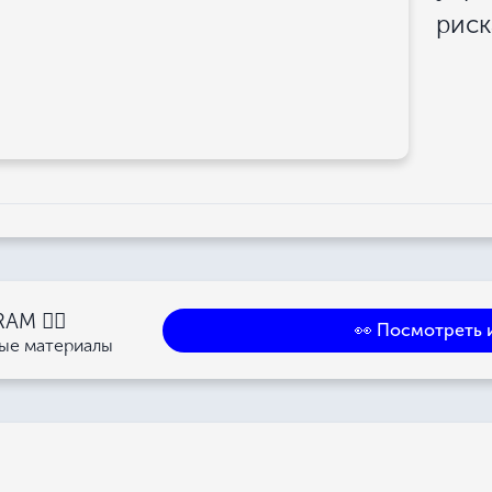
рис
M 👉🏻
👀 Посмотреть 
ные материалы