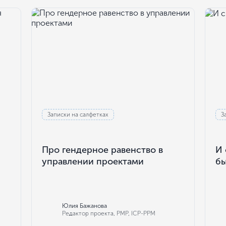
Записки на салфетках
З
Про гендерное равенство в
И 
управлении проектами
бы
Юлия Бажанова
Редактор проекта, РМР, ICP-PPM