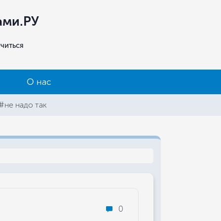
ами.РУ
учиться
О нас
#не надо так
0