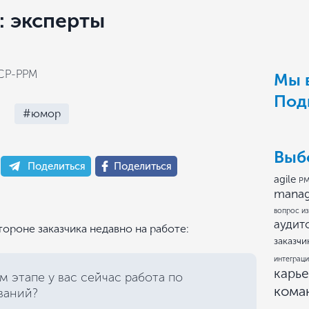
: эксперты
ICP-PPM
Мы в
Под
#юмор
Выб
Поделиться
Поделиться
agile
PM
mana
вопрос из
аудит
тороне заказчика недавно на работе:
заказчи
интеграци
карь
ом этапе у вас сейчас работа по
кома
ваний?