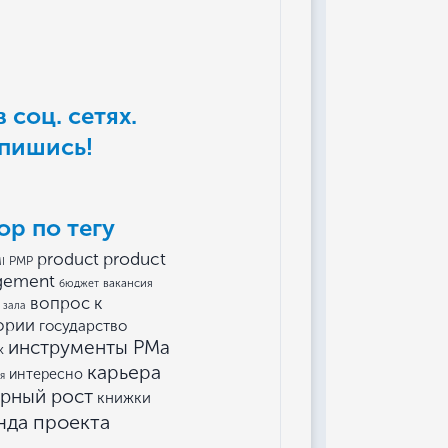
 соц. сетях.
пишись!
ор по тегу
product
product
I
PMP
gement
вакансия
бюджет
вопрос к
 зала
ории
государство
инструменты РМа
к
карьера
интересно
я
ерный рост
книжки
нда проекта