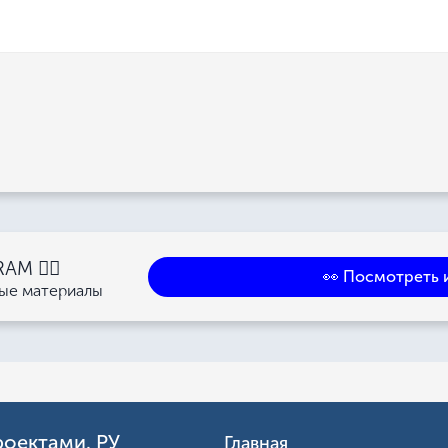
M 👉🏻
👀 Посмотреть 
ные материалы
роектами. РУ
Главная