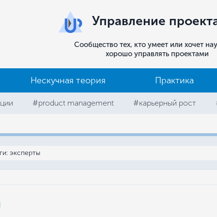
Управление проект
Сообщество тех, кто умеет или хочет на
хорошо управлять проектами
Нескучная теория
Практика
ции
#product management
#карьерный рост
ги: эксперты