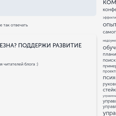
ком
конф
эффекти
опы
е так отвечать
само
недоум
ЗНА? ПОДДЕРЖИ РАЗВИТИЕ
обуч
план
поиск
 читателей блога :)
приме
проект
псих
руков
стей
управлен
управ
управ
упр