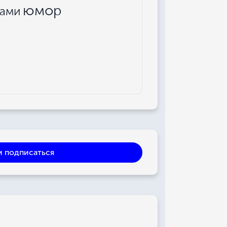
юмор
ками
и подписаться